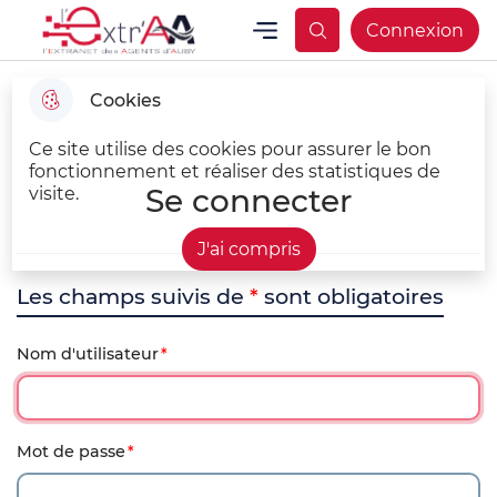
Aller
Aller au
Consulter
Menu
Connexion
Aller à la
L'EXTR4aa Extranet des agents d'Auby
Menu principal
au
contenu
le plan du
recherche
menu
principal
site
Cookies
Ce site utilise des cookies pour assurer le bon
fonctionnement et réaliser des statistiques de
Se connecter
visite.
J'ai compris
Les champs suivis de
*
sont obligatoires
Nom d'utilisateur
Mot de passe