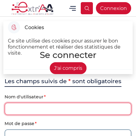
Aller
Aller au
Consulter
Menu
Connexion
Aller à la
L'EXTR4aa Extranet des agents d'Auby
Menu principal
au
contenu
le plan du
recherche
menu
principal
site
Cookies
Ce site utilise des cookies pour assurer le bon
fonctionnement et réaliser des statistiques de
Se connecter
visite.
J'ai compris
Les champs suivis de
*
sont obligatoires
Nom d'utilisateur
Mot de passe