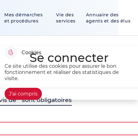
u contenu principal
Consulter le plan du site
Mes démarches
Vie des
Annuaire des
et procédures
services
agents et des élus
Cookies
Se connecter
Ce site utilise des cookies pour assurer le bon
fonctionnement et réaliser des statistiques de
visite.
J'ai compris
vis de
*
sont obligatoires