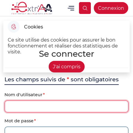
Aller
Aller au
Consulter
Menu
Connexion
Aller à la
L'EXTR4aa Extranet des agents d'Auby
Menu principal
au
contenu
le plan du
recherche
menu
principal
site
Cookies
Ce site utilise des cookies pour assurer le bon
fonctionnement et réaliser des statistiques de
Se connecter
visite.
J'ai compris
Les champs suivis de
*
sont obligatoires
Nom d'utilisateur
Mot de passe